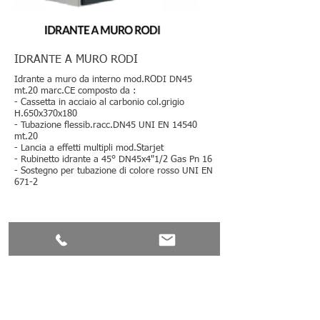
IDRANTE A MURO RODI
Idrante a muro da interno mod.RODI DN45
mt.20 marc.CE composto da :
- Cassetta in acciaio al carbonio col.grigio
H.650x370x180
- Tubazione flessib.racc.DN45 UNI EN 14540
mt.20
- Lancia a effetti multipli mod.Starjet
- Rubinetto idrante a 45° DN45x4"1/2 Gas Pn 16
- Sostegno per tubazione di colore rosso UNI EN
671-2
+39 0934 25361
direzione@mgsafetymanagement.it
segreteria@mgsafetymanagement.it
policy e privacy