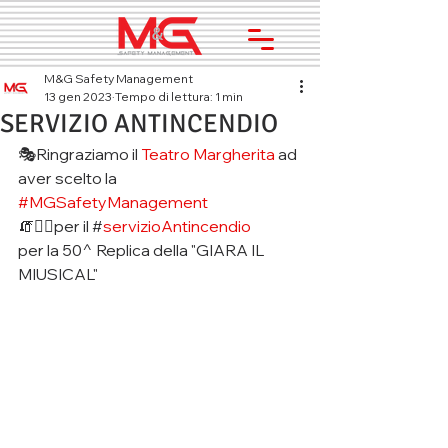
M&G Safety Management
13 gen 2023
Tempo di lettura: 1 min
SERVIZIO ANTINCENDIO
🎭Ringraziamo il 
Teatro Margherita
 ad 
aver scelto la 
#MGSafetyManagement
🧯👷‍♂️per il #
servizioAntincendio
per la 50^ Replica della "GIARA IL 
MIUSICAL"